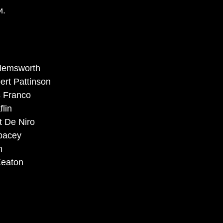
и.
Hemsworth
rt Pattinson
 Franco
lin
t De Niro
pacey
n
Keaton