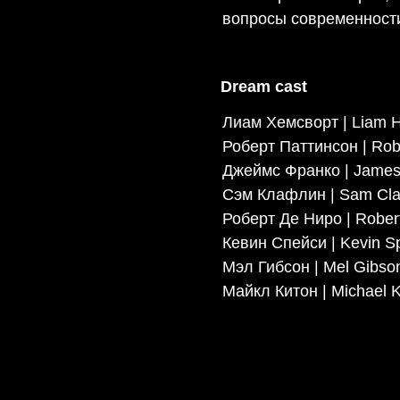
вопросы современност
Dream cast
Лиам Хемсворт | Liam 
Роберт Паттинсон | Robe
Джеймс Франко | James
Сэм Клафлин | Sam Claf
Роберт Де Ниро | Rober
Кевин Спейси | Kevin S
Мэл Гибсон | Mel Gibso
Майкл Китон | Michael 